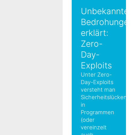
Unbekannte
Bedrohungen
erklärt:
Zero-
Day-
Exploits
Unter Zero-
Day-Exploits
versteht man
Sicherheitslücken
in
Programmen
(oder
vereinzelt
auch