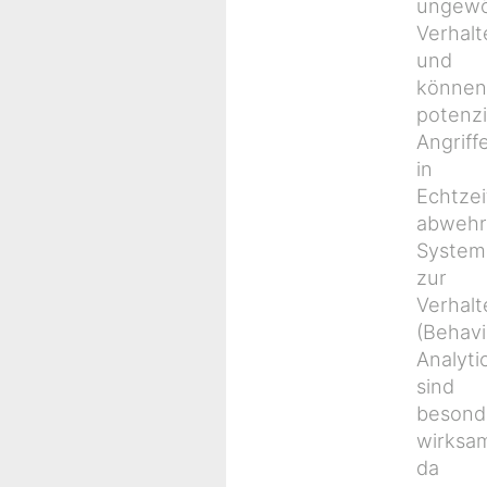
ungewö
Verhal
und
können
potenzi
Angriff
in
Echtzei
abwehr
System
zur
Verhalt
(Behavi
Analyti
sind
besond
wirksa
da