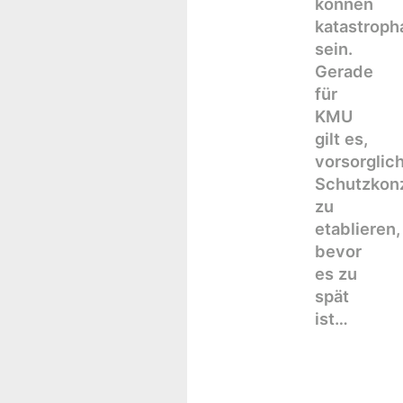
können
katastroph
sein.
Gerade
für
KMU
gilt es,
vorsorglic
Schutzkon
zu
etablieren,
bevor
es zu
spät
ist…