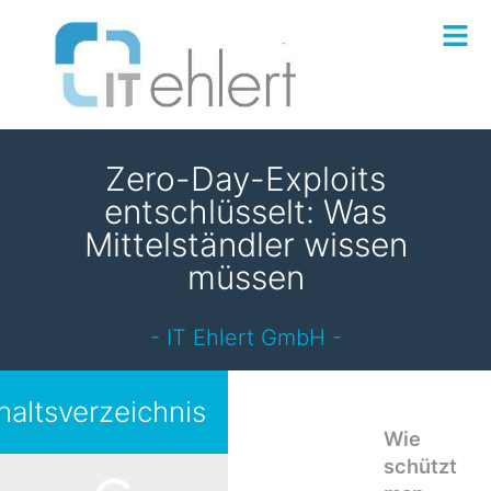
Zum
Inhalt
springen
Zero-Day-Exploits
entschlüsselt: Was
Mittelständler wissen
müssen
- IT Ehlert GmbH -
haltsverzeichnis
Wie
schützt