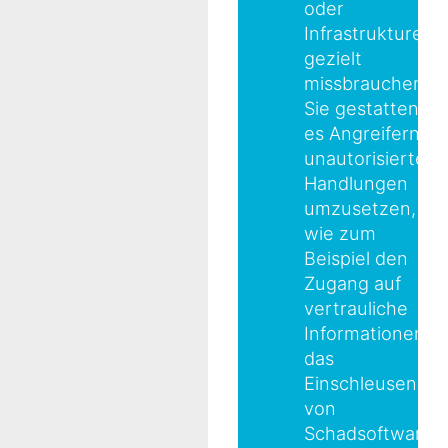
oder
Infrastrukturen
gezielt
missbrauchen.
Sie gestatten
es Angreifern,
unautorisierte
Handlungen
umzusetzen,
wie zum
Beispiel den
Zugang auf
vertrauliche
Informationen,
das
Einschleusen
von
Schadsoftware