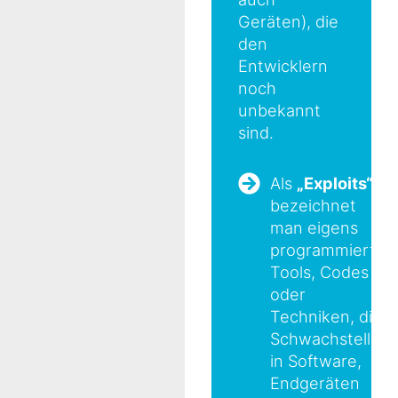
Geräten), die
den
Entwicklern
noch
unbekannt
sind.
Als
„Exploits“
bezeichnet
man eigens
programmierte
Tools, Codes
oder
Techniken, die
Schwachstellen
in Software,
Endgeräten