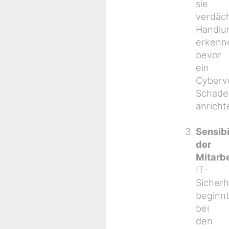
sie
verdäc
Handlu
erkenn
bevor
ein
Cybervo
Schade
anricht
Sensibi
der
Mitarbe
IT-
Sicherh
beginn
bei
den