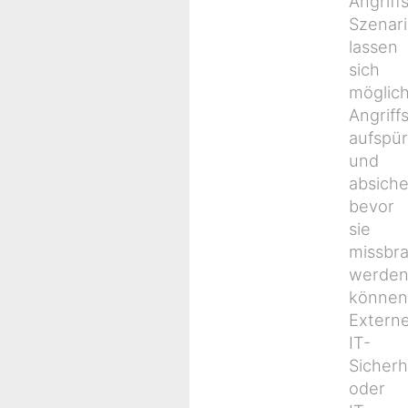
Angriff
Szenar
lassen
sich
möglic
Angriff
aufspü
und
absiche
bevor
sie
missbr
werde
können
Extern
IT-
Sicherh
oder