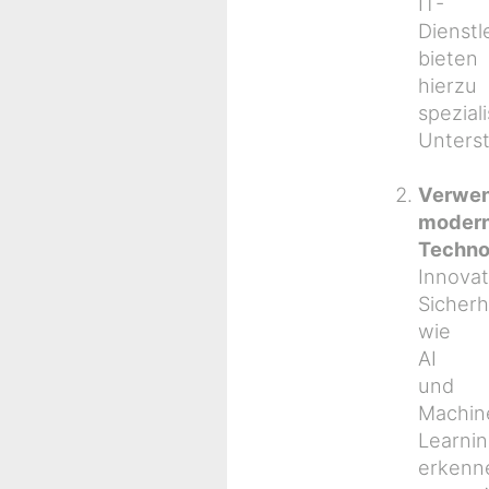
IT-
Dienstl
bieten
hierzu
speziali
Unters
Verwe
modern
Techno
Innovat
Sicherh
wie
AI
und
Machin
Learni
erkenn