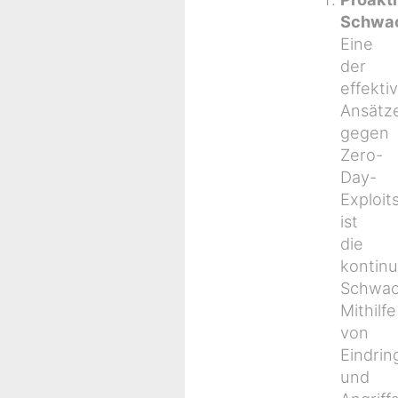
Schwac
Eine
der
effekti
Ansätz
gegen
Zero-
Day-
Exploit
ist
die
kontinu
Schwach
Mithilfe
von
Eindrin
und