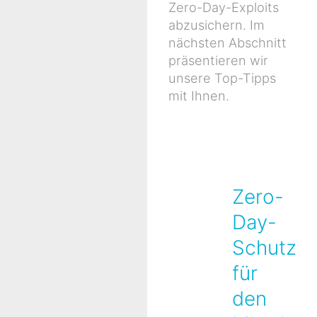
Zero-Day-Exploits
abzusichern. Im
nächsten Abschnitt
präsentieren wir
unsere Top-Tipps
mit Ihnen.
Zero-
Day-
Schutz
für
den