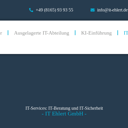
+49 (8165) 93 93 55
info@it-ehlert.de
r
Ausgelagerte IT-Abteilung
KI-Einführung
IT
IT-Services: IT-Beratung und IT-Sicherheit
- IT Ehlert GmbH -