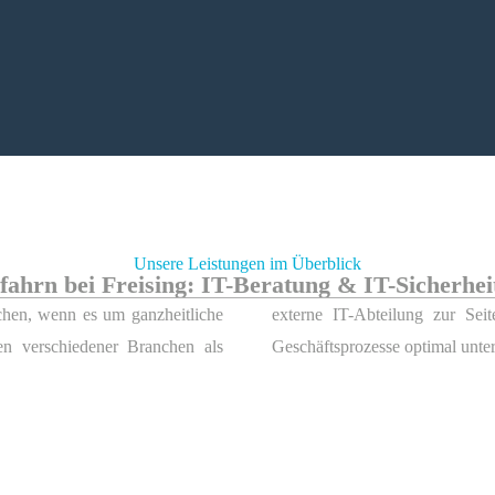
Unsere Leistungen im Überblick
ufahrn bei Freising: IT-Beratung & IT-Sicherhe
chen, wenn es um ganzheitliche
chneiderte Lösungen, die Ihre
en verschiedener Branchen als
Geschäftsprozesse optimal unter